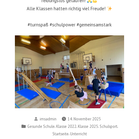
reibungslos gelaufen!
Alle Klassen hatten richtig viel Freude!
#turnspaß #schulpower #gemeinsamstark
Posted
imsadmin
14. November 2025
by
Posted
,
,
,
,
Gesunde Schule
Klasse 2022
Klasse 2025
Schulsport
in
,
Startseite
Unterricht