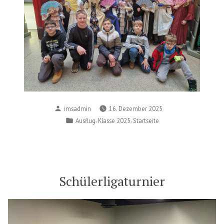
Posted
imsadmin
16. Dezember 2025
by
Posted
,
,
Ausflug
Klasse 2025
Startseite
in
Schülerligaturnier