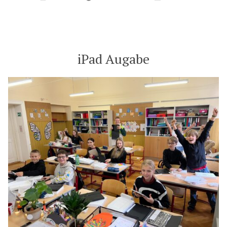
by
in
iPad Augabe