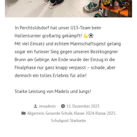
In Perchtoldsdorf hat unser U13-Team beim
Hallenturnier großartig gekämpft!
Mit viel Einsatz und echtem Mannschaftsgeist gelang
sogar ein furioser Sieg gegen unseren Bezirksgegner
Brunn am Gebirge. Am Ende wurde der Einzug in die
Finalphase nur ganz knapp verpasst – schade, aber
dennoch ein tolles Erlebnis für alle!
Starke Leistung von Mädels und Jungs!
Posted
imsadmin
11. Dezember 2025
by
Posted
,
,
,
,
Allgemein
Gesunde Schule
Klasse 2024
Klasse 2025
in
,
Schulsport
Startseite