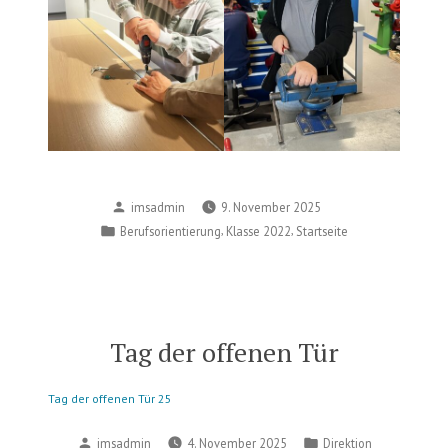
Posted
imsadmin
9. November 2025
by
Posted
,
,
Berufsorientierung
Klasse 2022
Startseite
in
Tag der offenen Tür
Tag der offenen Tür 25
Posted
Posted
imsadmin
4. November 2025
Direktion