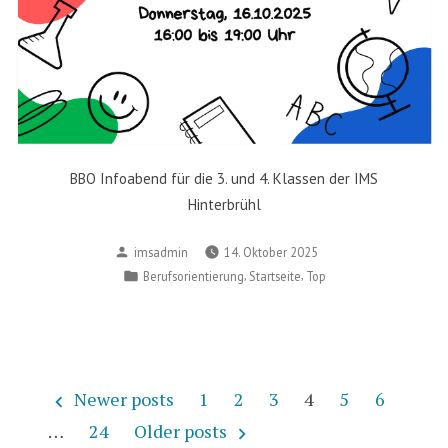
BBO Infoabend für die 3. und 4. Klassen der IMS
Hinterbrühl
Posted
imsadmin
14. Oktober 2025
by
Posted
,
,
Berufsorientierung
Startseite
Top
in
Seitennummerierung
Newer posts
1
2
3
4
5
6
der
…
24
Older posts