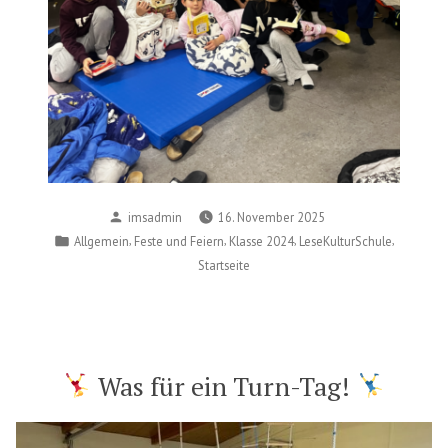
Posted
imsadmin
16. November 2025
by
Posted
,
,
,
,
Allgemein
Feste und Feiern
Klasse 2024
LeseKulturSchule
in
Startseite
Was für ein Turn-Tag!