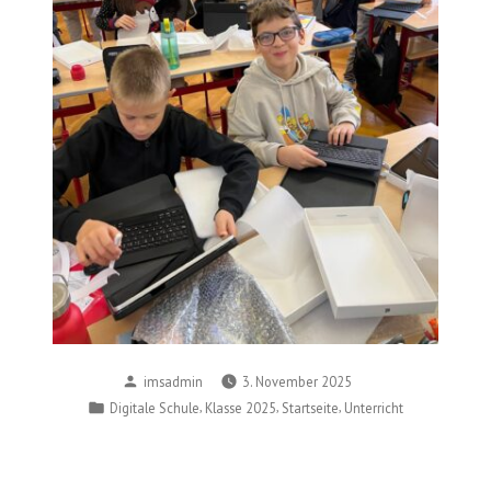
Posted
imsadmin
3. November 2025
by
Posted
,
,
,
Digitale Schule
Klasse 2025
Startseite
Unterricht
in