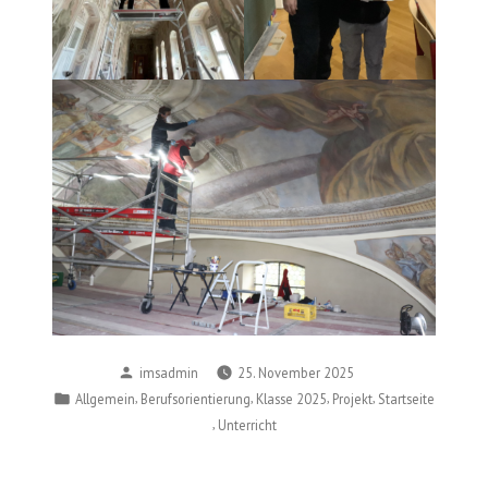
Posted
imsadmin
25. November 2025
by
Posted
,
,
,
,
Allgemein
Berufsorientierung
Klasse 2025
Projekt
Startseite
in
,
Unterricht