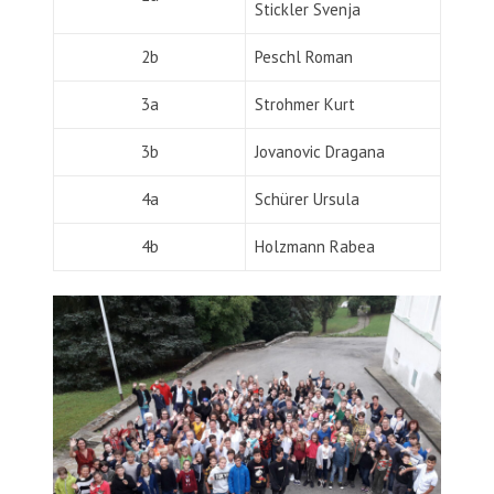
Stickler Svenja
2b
Peschl Roman
3a
Strohmer Kurt
3b
Jovanovic Dragana
4a
Schürer Ursula
4b
Holzmann Rabea