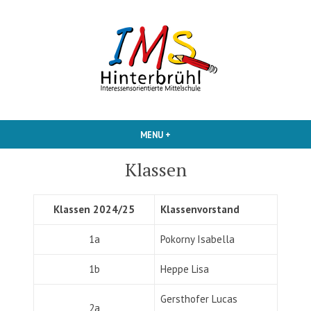
Skip
to
content
Interessensorientierte Mittelschule
IMS Hinterbruehl
MENU
+
EXPANDED
COLLAPSED
Klassen
Klassen 2024/25
Klassenvorstand
1a
Pokorny Isabella
1b
Heppe Lisa
Gersthofer Lucas
2a