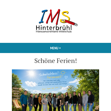
Skip
to
content
Interessensorientierte Mittelschule
IMS Hinterbruehl
MENU
+
EXPANDED
COLLAPSED
Schöne Ferien!