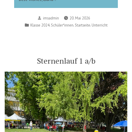
Posted
imsadmin
20. Mai 2026
by
Posted
,
,
,
Klasse 2024
Schüler*innen
Startseite
Unterricht
in
Sternenlauf 1 a/b