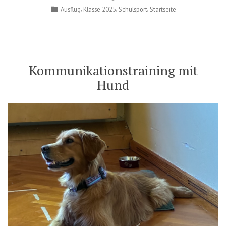
by
Posted
,
,
,
Ausflug
Klasse 2025
Schulsport
Startseite
in
Kommunikationstraining mit
Hund