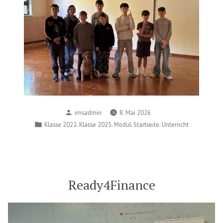
Posted
imsadmin
8. Mai 2026
by
Posted
,
,
,
,
Klasse 2022
Klasse 2023
Modul
Startseite
Unterricht
in
Ready4Finance