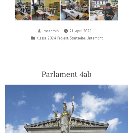
Posted
imsadmin
21. April 2026
by
Posted
,
,
,
Klasse 2024
Projekt
Startseite
Unterricht
in
Parlament 4ab