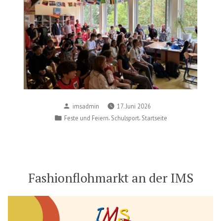
Posted
imsadmin
17. Juni 2026
by
Posted
,
,
Feste und Feiern
Schulsport
Startseite
in
Fashionflohmarkt an der IMS