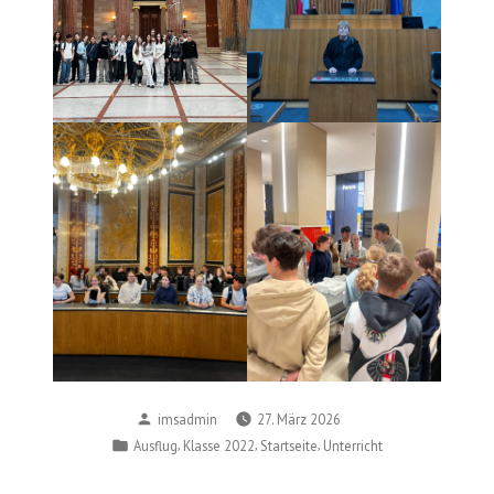
Posted
imsadmin
27. März 2026
by
Posted
,
,
,
Ausflug
Klasse 2022
Startseite
Unterricht
in