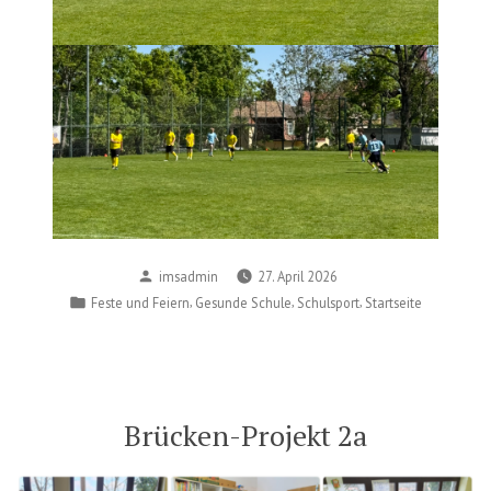
Posted
imsadmin
27. April 2026
by
Posted
,
,
,
Feste und Feiern
Gesunde Schule
Schulsport
Startseite
in
Brücken-Projekt 2a