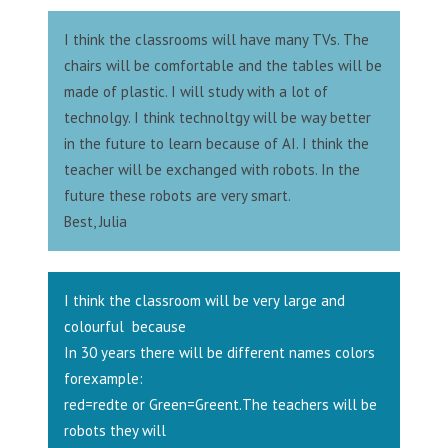
I think the classrooms will have many TVs. The
chairs will be comfortable and the tables will be
made of plastic. I will study with a lot of
technolgy. I think technoltgy will be way better
in the future to learn because of AI. I think the
teacher will be exchanged with robots. In the
future these robots are very smart.
Best, Julia
I think the classroom will be very large and
colourful because
In 30 years there will be different names colors
forexample:
red=redte or Green=Greent.The teachers will be
robots they will