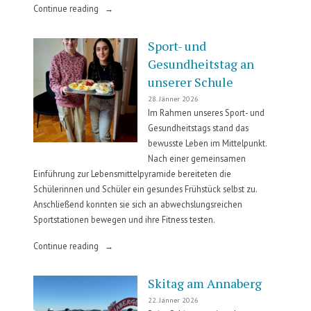
„Gesunde
Continue reading
Schule“
Sport- und
Gesundheitstag an
unserer Schule
28. Jänner 2026
Im Rahmen unseres Sport- und
Gesundheitstags stand das
bewusste Leben im Mittelpunkt.
Nach einer gemeinsamen
Einführung zur Lebensmittelpyramide bereiteten die
Schülerinnen und Schüler ein gesundes Frühstück selbst zu.
Anschließend konnten sie sich an abwechslungsreichen
Sportstationen bewegen und ihre Fitness testen.
„Sport-
Continue reading
und
Gesundheitstag
Skitag am Annaberg
an
22. Jänner 2026
unserer