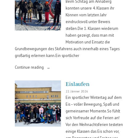
Beim Schitag am Annaberg
Schule“
konnten unsere 4. Klassen ihr
Können vom letzten Jahr
eindrucksvoll unter Beweis
stellen.Die 1. Klassen wiederum
haben gezeigt, dass man mit
Motivation und Einsatz die
Grundbewegungen des Skifahrens auch innerhalb eines Tages
großartig erlernen kann.Ein sportlicher
„Skitag
Continue reading
am
Annaberg“
Eislaufen
22. Jänner 2026
Ein sportlicher Wintertag auf dem
Eis – voller Bewegung, Spaß und
gemeinsamer Momente.So fühlt
sich Vorfreude auf die Ferien an!
Vor den Weihnachtsferien testeten
einige Klassen das Eis schon vor,
am Donnerstag und Freitag vor