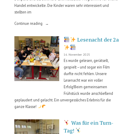
Handel entwickelte. Die Kinder waren sehr interessiert und
stellten im
„Berufe
Continue reading
der
Eltern
Lesenacht der 2a
vorstellen“
16. November 2025
Es wurde gelesen, gerätselt,
gespielt – und sogar ein Film
durfte nicht fehlen. Unsere
Lesenacht war ein voller
Erfolg!Beim gemeinsamen
Frühstück wurde anschließend
geplaudert und gelacht. Ein unvergessliches Erlebnis für die
ganze Klasse!
Was für ein Turn-
Tag!