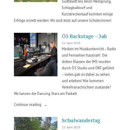
Südtstadt teil. Beim Weitsprung,
Schlagballwurf und
Kurzstreckenlauf konnten einige
Erfolge erzielt werden. Wir sind stolz auf unsere Schüler:innen!
Ö3 Backstage – 3ab
22. April 2025
Medien im Musikunterricht – Radio
und Fernsehen hautnah! Die
dritten Klassen der IMS wurden
durch Ö3 Studio und ORF geführt
– vieles gab es dabei zu sehen
und erleben! Wie kommen
Verkehrsnachrichten zustande?
Wo tanzen die Dancing Stars am Parkett
„Ö3
Continue reading
Backstage
–
Schulwandertag
3ab“
22. April 2025