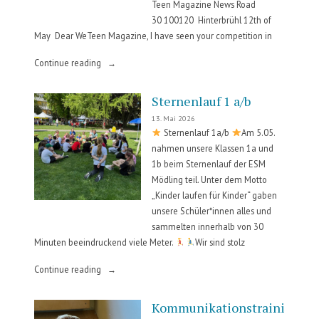
Teen Magazine News Road
30 100120 Hinterbrühl 12th of
May Dear WeTeen Magazine, I have seen your competition in
„How
Continue reading
school
will
Sternenlauf 1 a/b
change…“
13. Mai 2026
Sternenlauf 1a/b
Am 5.05.
nahmen unsere Klassen 1a und
1b beim Sternenlauf der ESM
Mödling teil. Unter dem Motto
„Kinder laufen für Kinder“ gaben
unsere Schüler*innen alles und
sammelten innerhalb von 30
Minuten beeindruckend viele Meter.
Wir sind stolz
„Sternenlauf
Continue reading
1
a/b“
Kommunikationstraini