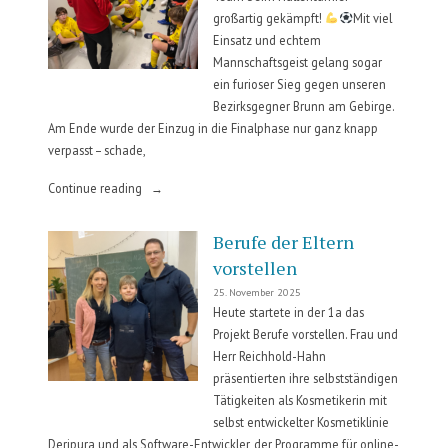
großartig gekämpft!
Mit viel
Einsatz und echtem
Mannschaftsgeist gelang sogar
ein furioser Sieg gegen unseren
Bezirksgegner Brunn am Gebirge.
Am Ende wurde der Einzug in die Finalphase nur ganz knapp
verpasst – schade,
„Schülerligaturnier“
Continue reading
Berufe der Eltern
vorstellen
25. November 2025
Heute startete in der 1a das
Projekt Berufe vorstellen. Frau und
Herr Reichhold-Hahn
präsentierten ihre selbstständigen
Tätigkeiten als Kosmetikerin mit
selbst entwickelter Kosmetiklinie
Deripura und als Software-Entwickler, der Programme für online-