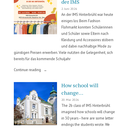
der IMS
2. Juni 2026
An der IMS Hinterbrühl war heute
einiges los: Beim Fashion
Flohmarkt konnten Schülerinnen
und Schüler sowie Eltern nach
Kleidung und Accessoires stöbern
und dabei nachhaltige Mode zu
günstigen Preisen erwerben. Viele nutzten die Gelegenheit, sich
bereits für das kommende Schuljahr
„Fashionflohmarkt
Continue reading
an
der
How school will
IMS“
change…
20. Mai 2026
The 2b class of IMS Hinterbrühl
imagined how schools will change
in 30 years – here are some letter
endings the students wrote. We