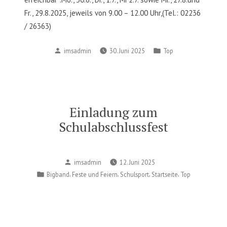
Fr., 29.8.2025, jeweils von 9.00 – 12.00 Uhr,(Tel.: 02236
/ 26363)
Posted
Posted
imsadmin
30. Juni 2025
Top
by
in
Einladung zum
Schulabschlussfest
Posted
imsadmin
12. Juni 2025
by
Posted
,
,
,
,
Bigband
Feste und Feiern
Schulsport
Startseite
Top
in