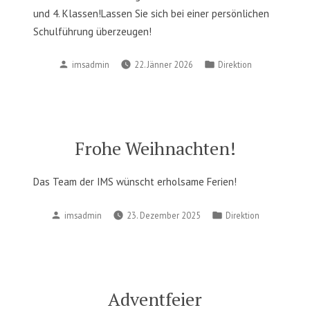
und 4. Klassen!Lassen Sie sich bei einer persönlichen
Schulführung überzeugen!
Posted
Posted
imsadmin
22. Jänner 2026
Direktion
by
in
Frohe Weihnachten!
Das Team der IMS wünscht erholsame Ferien!
Posted
Posted
imsadmin
23. Dezember 2025
Direktion
by
in
Adventfeier