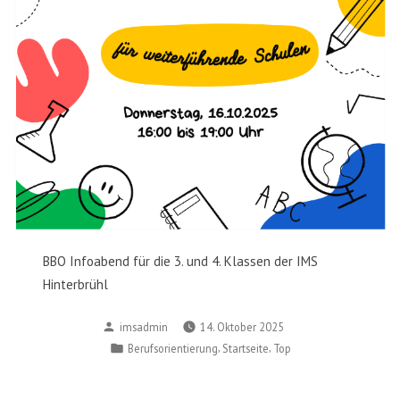
BBO Infoabend für die 3. und 4. Klassen der IMS
Hinterbrühl
Posted
imsadmin
14. Oktober 2025
by
Posted
,
,
Berufsorientierung
Startseite
Top
in