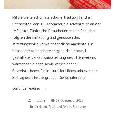
Mittlerweile schon als schöne Tradition fand am
Donnerstag, den 18. Dezember, die Adventfeier an der
IMS statt. Zahlreiche Besucherinnen und Besucher
folgten der Einladung und genossen das
stimmungsvolle vorweihnachtliche Ambiente. Für
besondere Atmosphäre sorgten die liebevoll
gestaltete Verkaufsausstellung des Elternvereins,
wärmender Punsch sowie verschiedene
Bastelstationen. Ein kultureller Höhepunkt war der
Beitrag der Theatergruppe: Die Schülerinnen
„Adventfeier“
Continue reading
Posted
imsadmin
19. Dezember 2025
by
Posted
,
,
Direktion
Feste und Feiern
Startseite
in