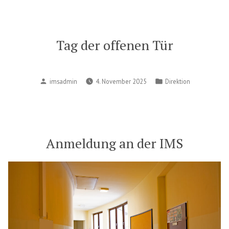
Tag der offenen Tür
Posted
Posted
imsadmin
4. November 2025
Direktion
by
in
Anmeldung an der IMS