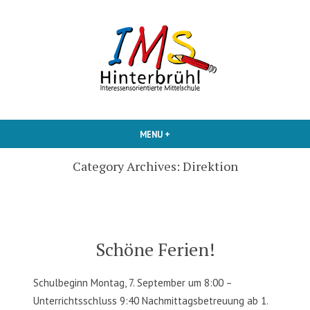
Skip
to
content
Interessensorientierte Mittelschule
IMS Hinterbruehl
MENU
+
EXPANDED
COLLAPSED
Category Archives:
Direktion
Schöne Ferien!
Schulbeginn Montag, 7. September um 8:00 –
Unterrichtsschluss 9:40 Nachmittagsbetreuung ab 1.