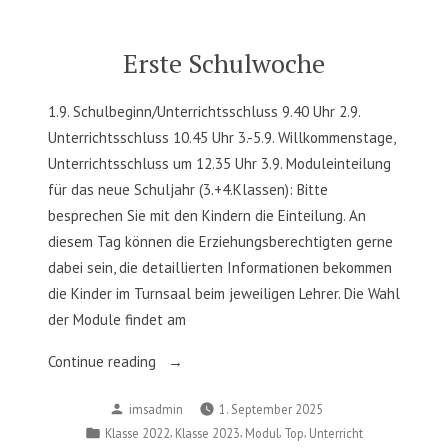
Erste Schulwoche
1.9. Schulbeginn/Unterrichtsschluss 9.40 Uhr 2.9.
Unterrichtsschluss 10.45 Uhr 3.-5.9. Willkommenstage,
Unterrichtsschluss um 12.35 Uhr 3.9. Moduleinteilung
für das neue Schuljahr (3.+4.Klassen): Bitte
besprechen Sie mit den Kindern die Einteilung. An
diesem Tag können die Erziehungsberechtigten gerne
dabei sein, die detaillierten Informationen bekommen
die Kinder im Turnsaal beim jeweiligen Lehrer. Die Wahl
der Module findet am
„Erste
Continue reading
Schulwoche“
Posted
imsadmin
1. September 2025
by
Posted
,
,
,
,
Klasse 2022
Klasse 2023
Modul
Top
Unterricht