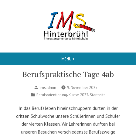
Skip
to
content
Interessensorientierte Mittelschule
IMS Hinterbruehl
MENU
+
EXPANDED
COLLAPSED
Berufspraktische Tage 4ab
Posted
imsadmin
9. November 2025
by
Posted
,
,
Berufsorientierung
Klasse 2022
Startseite
in
In das Berufsleben hineinschnuppern durten in der
dritten Schulwoche unsere Schülerinnen und Schüler
der vierten Klassen. Wir Lehrerinnen durften bei
unseren Besuchen verschiedenste Berufszweige