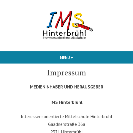
Skip
to
content
Interessensorientierte Mittelschule
IMS Hinterbruehl
MENU
+
EXPANDED
COLLAPSED
Impressum
MEDIENINHABER UND HERAUSGEBER
IMS Hinterbrühl
Interessensorientierte Mittelschule Hinterbrühl
Gaadnerstraße 36a
2371 Hinterbrühl