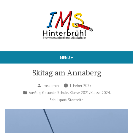
Skip
to
content
Interessensorientierte Mittelschule
IMS Hinterbruehl
MENU
+
EXPANDED
COLLAPSED
Skitag am Annaberg
Posted
imsadmin
1. Feber 2025
by
Posted
,
,
,
,
Ausflug
Gesunde Schule
Klasse 2021
Klasse 2024
in
,
Schulsport
Startseite