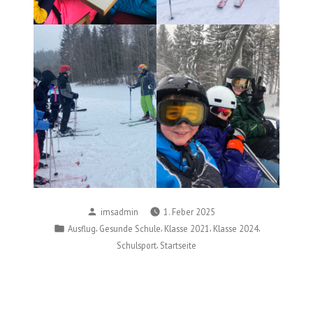
Posted
imsadmin
1. Feber 2025
by
Posted
,
,
,
,
Ausflug
Gesunde Schule
Klasse 2021
Klasse 2024
in
,
Schulsport
Startseite