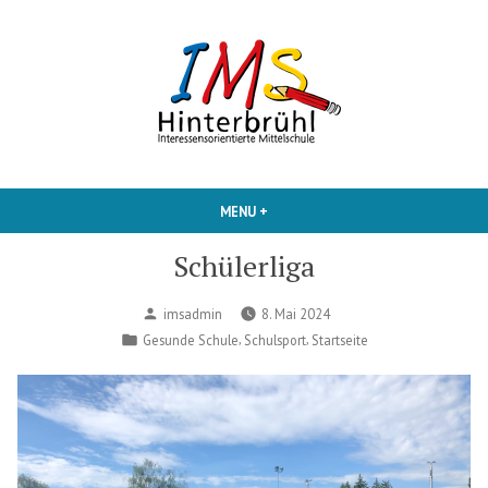
Skip
to
content
Interessensorientierte Mittelschule
IMS Hinterbruehl
MENU
+
EXPANDED
COLLAPSED
Schülerliga
Posted
imsadmin
8. Mai 2024
by
Posted
,
,
Gesunde Schule
Schulsport
Startseite
in