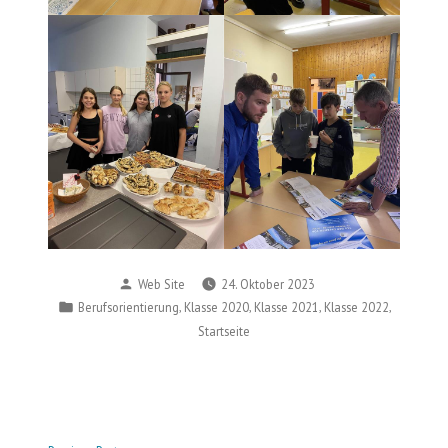
Posted
Web Site
24. Oktober 2023
by
Posted
,
,
,
,
Berufsorientierung
Klasse 2020
Klasse 2021
Klasse 2022
in
Startseite