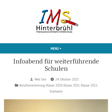
Skip
to
content
Interessensorientierte Mittelschule
IMS Hinterbruehl
MENU
+
EXPANDED
COLLAPSED
Infoabend für weiterführende
Schulen
Posted
Web Site
24. Oktober 2023
by
Posted
,
,
,
,
Berufsorientierung
Klasse 2020
Klasse 2021
Klasse 2022
in
Startseite