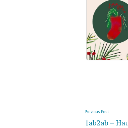
Beitragsna
Previous
Previous Post
post:
1ab2ab – Hau