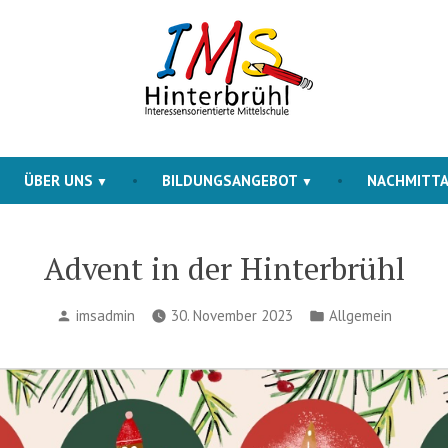
Interessensorientierte Mittelschule
IMS Hinterbruehl
ÜBER UNS
BILDUNGSANGEBOT
NACHMITT
Advent in der Hinterbrühl
Posted
Posted
imsadmin
30. November 2023
Allgemein
by
in