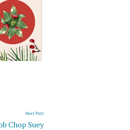
Next
Next Post
post:
ob Chop Suey