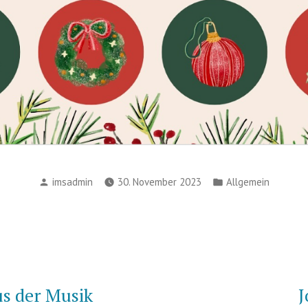
Posted
Posted
imsadmin
30. November 2023
Allgemein
by
in
vigation
s der Musik
J