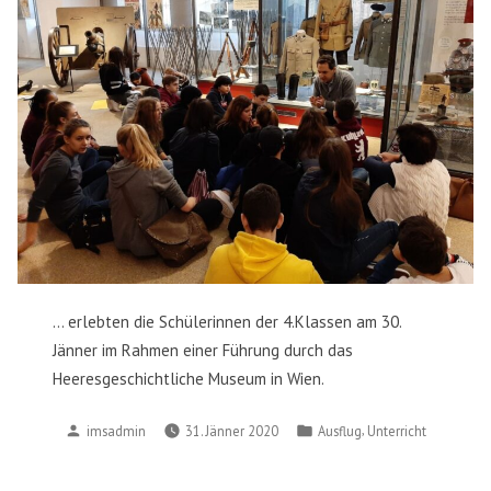
… erlebten die Schülerinnen der 4.Klassen am 30.
Jänner im Rahmen einer Führung durch das
Heeresgeschichtliche Museum in Wien.
Posted
Posted
,
imsadmin
31. Jänner 2020
Ausflug
Unterricht
by
in