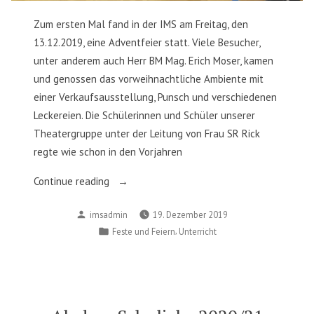
Zum ersten Mal fand in der IMS am Freitag, den
13.12.2019, eine Adventfeier statt. Viele Besucher,
unter anderem auch Herr BM Mag. Erich Moser, kamen
und genossen das vorweihnachtliche Ambiente mit
einer Verkaufsausstellung, Punsch und verschiedenen
Leckereien. Die Schülerinnen und Schüler unserer
Theatergruppe unter der Leitung von Frau SR Rick
regte wie schon in den Vorjahren
„Tolle
Continue reading
erste
Posted
imsadmin
19. Dezember 2019
Adventfeier
by
Posted
,
Feste und Feiern
Unterricht
in
in
der
IMS“