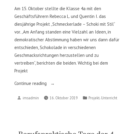
Am 15. Oktober stellte die Klasse 4a mit den
Geschäftsführern Rebecca L. und Quentin I. das
diesjährige Projekt „Schmeckerlade – Schoki mit Stil“
vor. „Am Anfang standen eine Vielzahl an Ideen, in
demokratischer Abstimmung haben wir uns dann dafür
entschieden, Schokolade in verschiedenen
Geschmacksrichtungen herzustellen und zu
vertreiben“, berichten die beiden. Wichtig bei dem
Projekt
„Schmeckerlade
Continue reading
–
Posted
Posted
,
imsadmin
16. Oktober 2019
Projekt
Unterricht
Schoki
by
in
mit
Stil“
Berufspraktische Tage der 4.