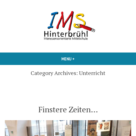
Skip
to
content
Interessensorientierte Mittelschule
IMS Hinterbruehl
MENU
+
EXPANDED
COLLAPSED
Category Archives:
Unterricht
Finstere Zeiten…