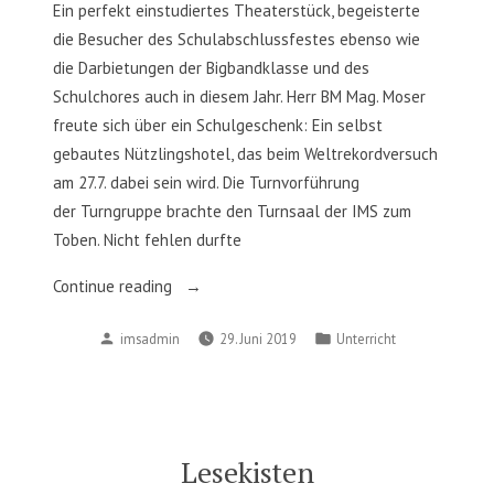
Ein perfekt einstudiertes Theaterstück, begeisterte
die Besucher des Schulabschlussfestes ebenso wie
die Darbietungen der Bigbandklasse und des
Schulchores auch in diesem Jahr. Herr BM Mag. Moser
freute sich über ein Schulgeschenk: Ein selbst
gebautes Nützlingshotel, das beim Weltrekordversuch
am 27.7. dabei sein wird. Die Turnvorführung
der Turngruppe brachte den Turnsaal der IMS zum
Toben. Nicht fehlen durfte
„Gelungenes
Continue reading
Schulabschlussfest“
Posted
Posted
imsadmin
29. Juni 2019
Unterricht
by
in
Lesekisten