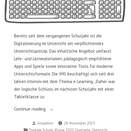
Bereits seit dem vergangenen Schuljahr ist die
Digitalisierung im Unterricht ein verpflichtendes
Unterrichtsprinzip. Das inhaltliche Angebot umfasst
Lehr- und Lernmaterialien, pädagogisch empfohlene
Apps und Spiele sowie innovative Tools für moderne
Unterrichtsformate. Die IMS beschäftigt sich seit drei
Jahren intensiv mit dem Thema e-Learning. „Daher war
der logische Schluss, im nächsten Schuljahr mit einer
Tablet­klasse zu
„Ab
Continue reading
dem
Posted
imsadmin
28. November 2019
Schuljahr
by
Posted
,
,
,
Digitale Schule
Klasse 2020
Startseite
Unterricht