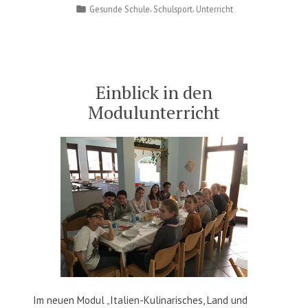
by
Posted
,
,
Gesunde Schule
Schulsport
Unterricht
der
in
Klasse
2a
bei
den
Einblick in den
Waldjugendspielen“
Modulunterricht
Im neuen Modul „Italien-Kulinarisches, Land und