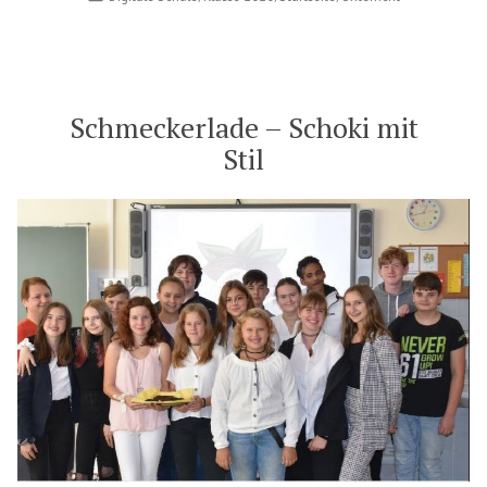
2020/21
in
starten
wir
mit
einer
Schmeckerlade – Schoki mit
Tabletklasse!“
Stil