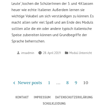
Leute“, kochen die SchülerInnen der 3. und 4.Klassen
heuer wie echte Italiener. Außerdem lernen sie
wichtige Vokabel um sich verständigen zu können. Es
macht allen sehr viel Spaß und am Ende des Moduls
sollten alle die ein oder andere typisch italienische
Speise zubereiten können und Grundbegriffe der
Sprache beherrschen.
Posted
Posted
,
imsadmin
28. April 2019
Modul
Unterricht
by
in
Seitennummerierung
Newer posts
1
…
8
9
10
der
Beiträge
KONTAKT
IMPRESSUM
DATENSCHUTZERKLÄRUNG
SCHULKLEIDUNG