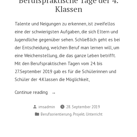
Klassen
Talente und Neigungen zu erkennen, ist zweifellos
eine der schwierigsten Aufgaben, die sich Eltern und
Jugendliche gegenüber sehen. Schließlich geht es bei
der Entscheidung, welchen Beruf man lernen will, um
eine Weichenstellung, die das ganze Leben betrifft.
Mit den Berufspraktischen Tagen vom 24. bis
27.September 2019 gab es für die Schülerinnen und
Schüler der 4.Klassen die Möglichkeit,
„Berufspraktische
Continue reading
Tage
Posted
imsadmin
28. September 2019
der
by
Posted
,
,
Berufsorientierung
Projekt
Unterricht
4.
in
Klassen“