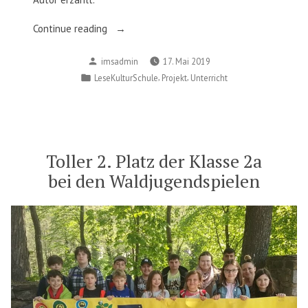
„Lesekisten“
Continue reading
Posted
imsadmin
17. Mai 2019
by
Posted
,
,
LeseKulturSchule
Projekt
Unterricht
in
Toller 2. Platz der Klasse 2a
bei den Waldjugendspielen