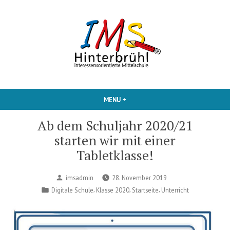
Skip
to
content
Interessensorientierte Mittelschule
IMS Hinterbruehl
MENU
+
EXPANDED
COLLAPSED
Ab dem Schuljahr 2020/21
starten wir mit einer
Tabletklasse!
Posted
imsadmin
28. November 2019
by
Posted
,
,
,
Digitale Schule
Klasse 2020
Startseite
Unterricht
in