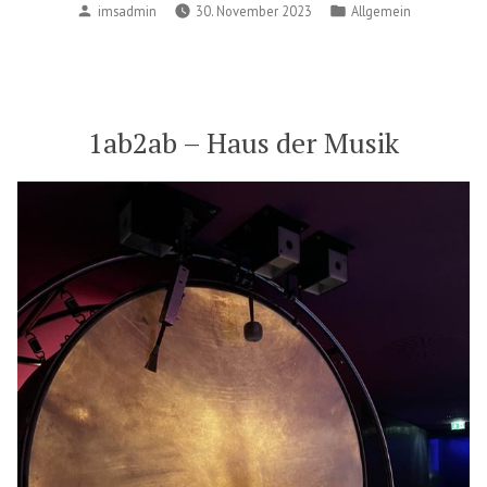
Posted
Posted
imsadmin
30. November 2023
Allgemein
by
in
1ab2ab – Haus der Musik