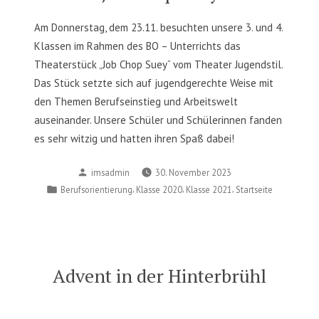
Am Donnerstag, dem 23.11. besuchten unsere 3. und 4.
Klassen im Rahmen des BO – Unterrichts das
Theaterstück „Job Chop Suey“ vom Theater Jugendstil.
Das Stück setzte sich auf jugendgerechte Weise mit
den Themen Berufseinstieg und Arbeitswelt
auseinander. Unsere Schüler und Schülerinnen fanden
es sehr witzig und hatten ihren Spaß dabei!
Posted
imsadmin
30. November 2023
by
Posted
,
,
,
Berufsorientierung
Klasse 2020
Klasse 2021
Startseite
in
Advent in der Hinterbrühl