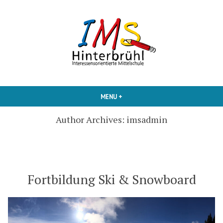
Skip
to
content
Interessensorientierte Mittelschule
IMS Hinterbruehl
MENU
+
EXPANDED
COLLAPSED
Author Archives:
imsadmin
Fortbildung Ski & Snowboard