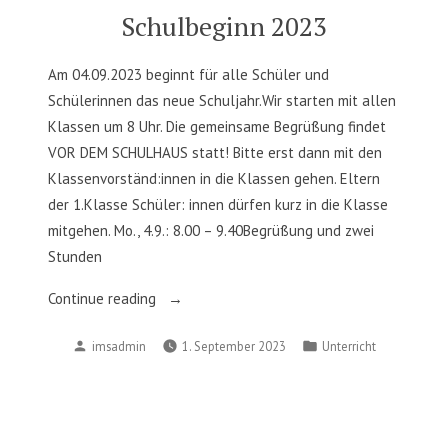
Schulbeginn 2023
Am 04.09.2023 beginnt für alle Schüler und
Schülerinnen das neue Schuljahr.Wir starten mit allen
Klassen um 8 Uhr. Die gemeinsame Begrüßung findet
VOR DEM SCHULHAUS statt! Bitte erst dann mit den
Klassenvorständ:innen in die Klassen gehen. Eltern
der 1.Klasse Schüler: innen dürfen kurz in die Klasse
mitgehen. Mo., 4.9.: 8.00 – 9.40Begrüßung und zwei
Stunden
„Schulbeginn
Continue reading
2023“
Posted
Posted
imsadmin
1. September 2023
Unterricht
by
in