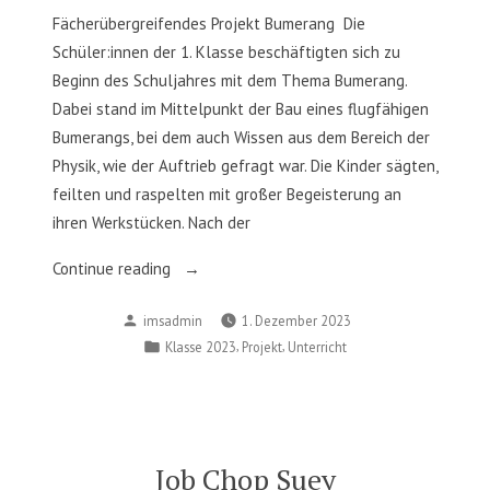
Fächerübergreifendes Projekt Bumerang Die
Schüler:innen der 1. Klasse beschäftigten sich zu
Beginn des Schuljahres mit dem Thema Bumerang.
Dabei stand im Mittelpunkt der Bau eines flugfähigen
Bumerangs, bei dem auch Wissen aus dem Bereich der
Physik, wie der Auftrieb gefragt war. Die Kinder sägten,
feilten und raspelten mit großer Begeisterung an
ihren Werkstücken. Nach der
„Bumerang
Continue reading
–
Posted
imsadmin
1. Dezember 2023
Technik
by
Posted
,
,
Klasse 2023
Projekt
Unterricht
und
in
Design“
Job Chop Suey