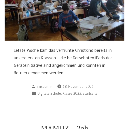
Letzte Woche kam das verfrühte Christkind bereits in
unsere ersten Klassen – die heißersehnten iPads der
Geräteinitiative sind angekommen und konnten in
Betrieb genommen werden!
Posted
imsadmin
18. November 2023
by
Posted
,
,
Digitale Schule
Klasse 2023
Startseite
in
MAMUZ – 2ab