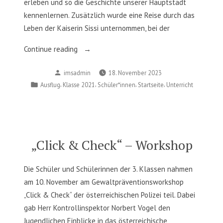
erleben und so die Geschichte unserer Hauptstadt
kennenlernen. Zusätzlich wurde eine Reise durch das
Leben der Kaiserin Sissi unternommen, bei der
„3ab
Continue reading
–
Posted
imsadmin
18. November 2023
„Time
by
Posted
,
,
,
,
Ausflug
Klasse 2021
Schüler*innen
Startseite
Unterricht
Travel
in
Wien““
„Click & Check“ – Workshop
Die Schüler und Schülerinnen der 3. Klassen nahmen
am 10. November am Gewaltpräventionsworkshop
„Click & Check“ der österreichischen Polizei teil. Dabei
gab Herr Kontrollinspektor Norbert Vogel den
Jugendlichen Einblicke in das österreichische