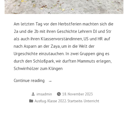
Am letzten Tag vor den Herbstferien machten sich die
2a und die 2b mit ihren Geschichte Lehrern DJ und Str
als auch ihren Klassenvorständinnen, US und HR auf
nach Asparn an der Zaya, um in die Welt der
Urgeschichte einzutauchen. In zwei Gruppen ging es
durch den Schloßpark, wir durften Mammuts erlegen,
Schwirrhölzer zum Klingen
„MAMUZ
Continue reading
–
Posted
imsadmin
18. November 2023
2ab“
by
Posted
,
,
,
Ausflug
Klasse 2022
Startseite
Unterricht
in