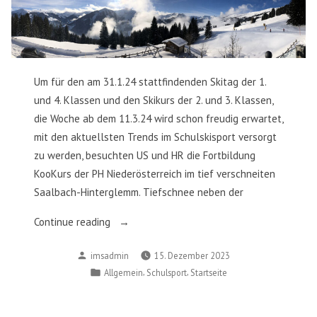
Um für den am 31.1.24 stattfindenden Skitag der 1.
und 4. Klassen und den Skikurs der 2. und 3. Klassen,
die Woche ab dem 11.3.24 wird schon freudig erwartet,
mit den aktuellsten Trends im Schulskisport versorgt
zu werden, besuchten US und HR die Fortbildung
KooKurs der PH Niederösterreich im tief verschneiten
Saalbach-Hinterglemm. Tiefschnee neben der
„Fortbildung
Continue reading
Ski
Posted
imsadmin
15. Dezember 2023
&
by
Posted
,
,
Allgemein
Schulsport
Startseite
Snowboard“
in