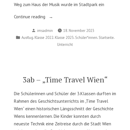
Weg zum Haus der Musik wurde im Stadtpark ein
„1ab2ab
Continue reading
–
Posted
imsadmin
18. November 2023
Haus
by
Posted
,
,
,
,
,
Ausflug
Klasse 2022
Klasse 2023
Schüler*innen
Startseite
der
in
Unterricht
Musik“
3ab – „Time Travel Wien“
Die Schülerinnen und Schüler der 3.Klassen durften im
Rahmen des Geschichtsunterrichts im „Time Travel
Wien“ einen historischen Längsschnitt der Geschichte
Wiens kennenlernen. Die Kinder konnten durch
neueste Technik eine Zeitreise durch die Stadt Wien