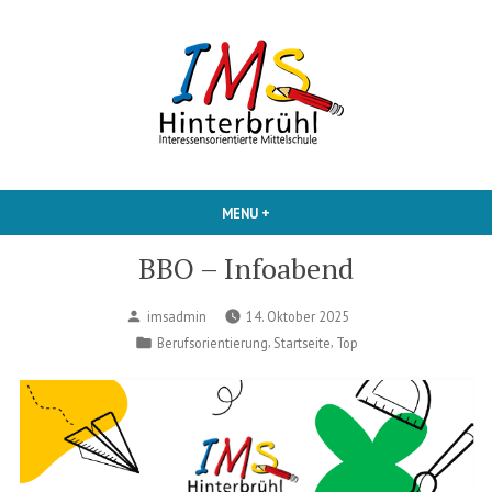
Skip
to
content
Interessensorientierte Mittelschule
IMS Hinterbruehl
MENU
+
EXPANDED
COLLAPSED
BBO – Infoabend
Posted
imsadmin
14. Oktober 2025
by
Posted
,
,
Berufsorientierung
Startseite
Top
in