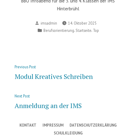
BBO Infoabend für die 3. und 4. Klassen der IMS
Hinterbrühl
Posted
imsadmin
14. Oktober 2025
by
Posted
,
,
Berufsorientierung
Startseite
Top
in
Beitragsnavigation
Previous
Previous Post
post:
Modul Kreatives Schreiben
Next
Next Post
post:
Anmeldung an der IMS
KONTAKT
IMPRESSUM
DATENSCHUTZERKLÄRUNG
SCHULKLEIDUNG