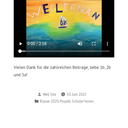
Vielen Dank für die zahlreichen Beiträge, liebe 1b, 2b
und 3a!
Posted
Web Site
30. Juni 2021
by
Posted
,
,
Klasse 2020
Projekt
Schüler*innen
in