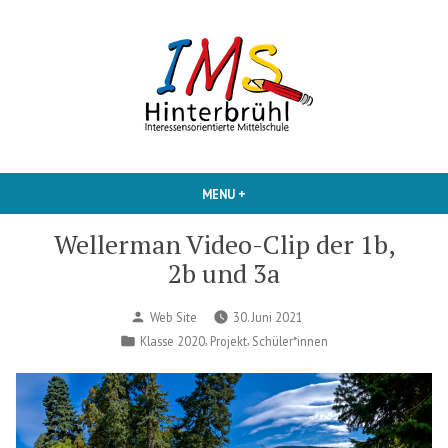
Skip
to
content
Interessensorientierte Mittelschule
IMS Hinterbruehl
MENU
+
EXPANDED
COLLAPSED
Wellerman Video-Clip der 1b,
2b und 3a
Posted
Web Site
30. Juni 2021
by
Posted
,
,
Klasse 2020
Projekt
Schüler*innen
in