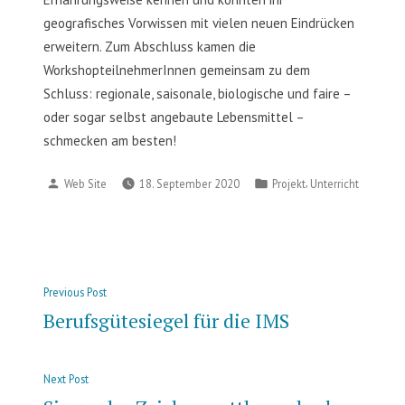
geografisches Vorwissen mit vielen neuen Eindrücken
erweitern. Zum Abschluss kamen die
WorkshopteilnehmerInnen gemeinsam zu dem
Schluss: regionale, saisonale, biologische und faire –
oder sogar selbst angebaute Lebensmittel –
schmecken am besten!
Posted
Posted
,
Web Site
18. September 2020
Projekt
Unterricht
by
in
Beitragsnavigation
Previous
Previous Post
post:
Berufsgütesiegel für die IMS
Next
Next Post
post: