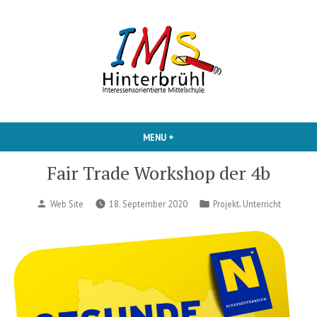
Skip
to
content
Interessensorientierte Mittelschule
IMS Hinterbruehl
MENU
+
EXPANDED
COLLAPSED
Fair Trade Workshop der 4b
Posted
Posted
,
Web Site
18. September 2020
Projekt
Unterricht
by
in