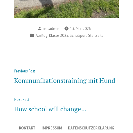
Posted
imsadmin
13. Mai 2026
by
Posted
,
,
,
Ausflug
Klasse 2025
Schulsport
Startseite
in
Beitragsnavigation
Previous
Previous Post
post:
Kommunikationstraining mit Hund
Next
Next Post
post:
How school will change…
KONTAKT
IMPRESSUM
DATENSCHUTZERKLÄRUNG