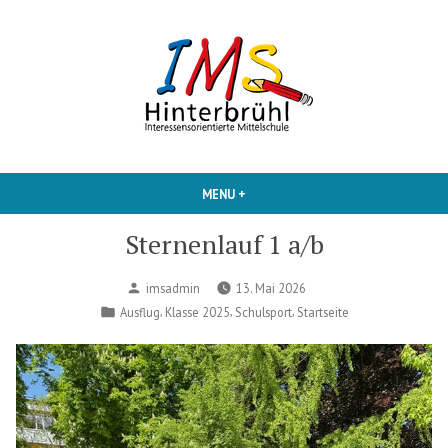
Skip
to
content
Interessensorientierte Mittelschule
IMS Hinterbruehl
MENU
+
EXPANDED
COLLAPSED
Sternenlauf 1 a/b
Posted
imsadmin
13. Mai 2026
by
Posted
,
,
,
Ausflug
Klasse 2025
Schulsport
Startseite
in