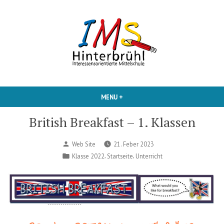
Skip
to
content
Interessensorientierte Mittelschule
IMS Hinterbruehl
MENU
+
EXPANDED
COLLAPSED
British Breakfast – 1. Klassen
Posted
Web Site
21. Feber 2023
by
Posted
,
,
Klasse 2022
Startseite
Unterricht
in