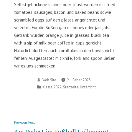
Selbstgebackene scones oder toast wurden mit fried
tomatoes, sausages, bacon und baked beans sowie
scrambled eggs auf den plates angerichtet und
verzehrt. Für die Süßen gab es honey oder jam, als
Getränk wurden orange juice in glasses, black tea
with a sip of milk oder coffee in cups gereicht.
Natürlich durften auch cornflakes in den bowls nicht
fehlen. Ausgestattet mit knife, fork and spoon ließen
wir es uns schmecken!
Posted
Web Site
21. Feber 2023
by
Posted
,
,
Klasse 2022
Startseite
Unterricht
in
Beitragsnavigation
Previous
Previous Post
post:
Am Podest im Fußball Hallencup!