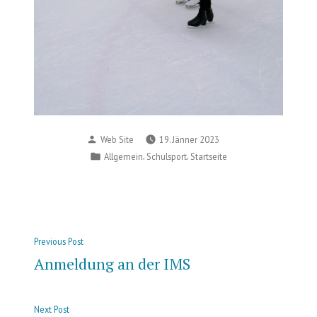
Posted
Web Site
19. Jänner 2023
by
Posted
,
,
Allgemein
Schulsport
Startseite
in
Beitragsnavigation
Previous
Previous Post
post:
Anmeldung an der IMS
Next
Next Post