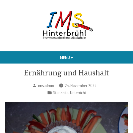
Skip
to
content
Interessensorientierte Mittelschule
IMS Hinterbruehl
MENU
+
EXPANDED
COLLAPSED
Ernährung und Haushalt
Posted
imsadmin
23. November 2022
by
Posted
,
Startseite
Unterricht
in