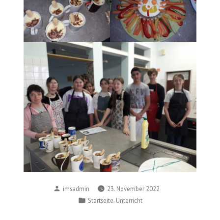
Posted
imsadmin
23. November 2022
by
Posted
,
Startseite
Unterricht
in